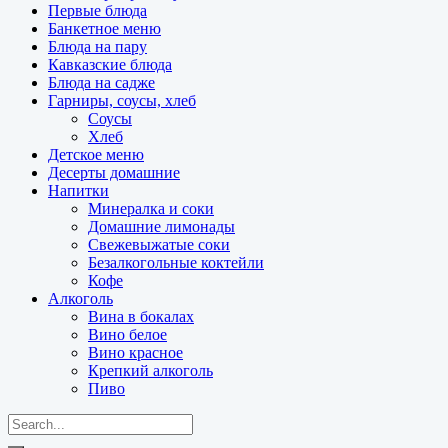
Первые блюда
Банкетное меню
Блюда на пару
Кавказские блюда
Блюда на садже
Гарниры, соусы, хлеб
Соусы
Хлеб
Детское меню
Десерты домашние
Напитки
Минералка и соки
Домашние лимонады
Свежевыжатые соки
Безалкогольные коктейли
Кофе
Алкоголь
Вина в бокалах
Вино белое
Вино красное
Крепкий алкоголь
Пиво