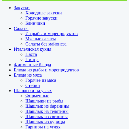
Закуски
Холодные закуски
Горячие закуски
Блинчики
Салаты
Из рыбы и морепродуктов
Мясные салаты
Салаты без майонеза
Итальянская кухня
Паста
Пицца
Фирменные блюда
Блюда из рыбы и морепродуктов
Блюда из мяса
Горячее из мяса
Стейки
Шашлыки на углях
Фирменные
Шашлыки из рыбы
Шашлык из баранины
Шашлык из телятины
Шашлык из свинины
Шашлык из курицы
Гарниры на углях