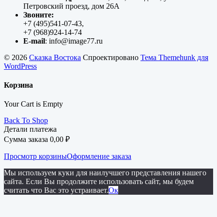
Петровский проезд, дом 26А
Звоните:
+7 (495)541-07-43,
+7 (968)924-14-74
E-mail
: info@image77.ru
© 2026
Сказка Востока
Спроектировано
Тема Themehunk для
WordPress
Корзина
Your Cart is Empty
Back To Shop
Детали платежа
Сумма заказа
0,00
₽
Просмотр корзины
Оформление заказа
Мы используем куки для наилучшего представления нашего
сайта. Если Вы продолжите использовать сайт, мы будем
считать что Вас это устраивает.
Ок