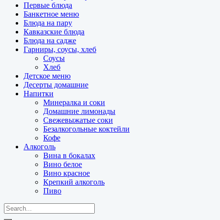
Первые блюда
Банкетное меню
Блюда на пару
Кавказские блюда
Блюда на садже
Гарниры, соусы, хлеб
Соусы
Хлеб
Детское меню
Десерты домашние
Напитки
Минералка и соки
Домашние лимонады
Свежевыжатые соки
Безалкогольные коктейли
Кофе
Алкоголь
Вина в бокалах
Вино белое
Вино красное
Крепкий алкоголь
Пиво