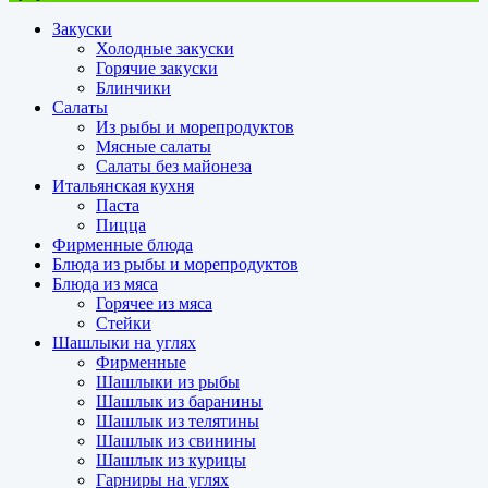
Закуски
Холодные закуски
Горячие закуски
Блинчики
Салаты
Из рыбы и морепродуктов
Мясные салаты
Салаты без майонеза
Итальянская кухня
Паста
Пицца
Фирменные блюда
Блюда из рыбы и морепродуктов
Блюда из мяса
Горячее из мяса
Стейки
Шашлыки на углях
Фирменные
Шашлыки из рыбы
Шашлык из баранины
Шашлык из телятины
Шашлык из свинины
Шашлык из курицы
Гарниры на углях