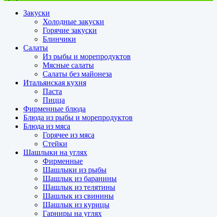
Закуски
Холодные закуски
Горячие закуски
Блинчики
Салаты
Из рыбы и морепродуктов
Мясные салаты
Салаты без майонеза
Итальянская кухня
Паста
Пицца
Фирменные блюда
Блюда из рыбы и морепродуктов
Блюда из мяса
Горячее из мяса
Стейки
Шашлыки на углях
Фирменные
Шашлыки из рыбы
Шашлык из баранины
Шашлык из телятины
Шашлык из свинины
Шашлык из курицы
Гарниры на углях