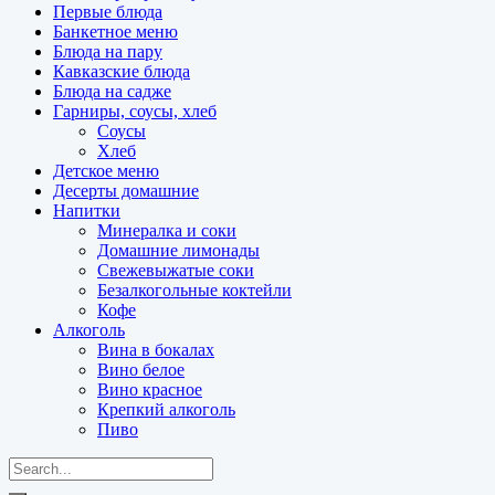
Первые блюда
Банкетное меню
Блюда на пару
Кавказские блюда
Блюда на садже
Гарниры, соусы, хлеб
Соусы
Хлеб
Детское меню
Десерты домашние
Напитки
Минералка и соки
Домашние лимонады
Свежевыжатые соки
Безалкогольные коктейли
Кофе
Алкоголь
Вина в бокалах
Вино белое
Вино красное
Крепкий алкоголь
Пиво