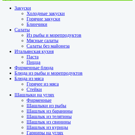
Закуски
Холодные закуски
Горячие закуски
Блинчики
Салаты
Из рыбы и морепродуктов
Мясные салаты
Салаты без майонеза
Итальянская кухня
Паста
Пицца
Фирменные блюда
Блюда из рыбы и морепродуктов
Блюда из мяса
Горячее из мяса
Стейки
Шашлыки на углях
Фирменные
Шашлыки из рыбы
Шашлык из баранины
Шашлык из телятины
Шашлык из свинины
Шашлык из курицы
Гарниры на углях