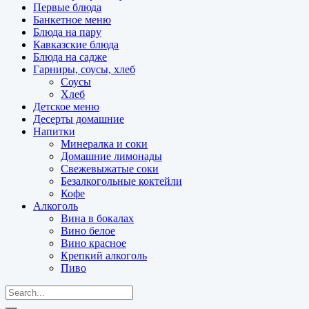
Первые блюда
Банкетное меню
Блюда на пару
Кавказские блюда
Блюда на садже
Гарниры, соусы, хлеб
Соусы
Хлеб
Детское меню
Десерты домашние
Напитки
Минералка и соки
Домашние лимонады
Свежевыжатые соки
Безалкогольные коктейли
Кофе
Алкоголь
Вина в бокалах
Вино белое
Вино красное
Крепкий алкоголь
Пиво