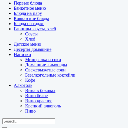
Первые блюда
Банкетное меню
Блюда на пару
Кавказские блюда
Блюда на садже
Гарниры, соусы, хлеб
Соусы
Хлеб
Детское меню
Десерты домашние
Напитки
Минералка и соки
Домашние лимонады
Свежевыжатые соки
Безалкогольные коктейли
Кофе
Алкоголь
Вина в бокалах
Вино белое
Вино красное
Крепкий алкоголь
Пиво