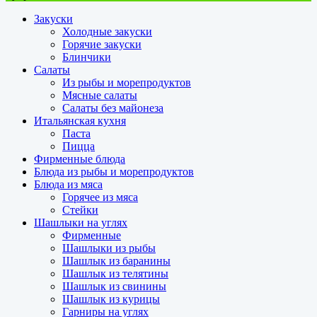
Закуски
Холодные закуски
Горячие закуски
Блинчики
Салаты
Из рыбы и морепродуктов
Мясные салаты
Салаты без майонеза
Итальянская кухня
Паста
Пицца
Фирменные блюда
Блюда из рыбы и морепродуктов
Блюда из мяса
Горячее из мяса
Стейки
Шашлыки на углях
Фирменные
Шашлыки из рыбы
Шашлык из баранины
Шашлык из телятины
Шашлык из свинины
Шашлык из курицы
Гарниры на углях