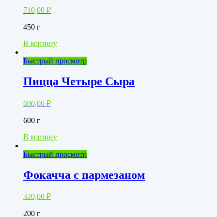
710,00
₽
450 г
В корзину
Быстрый просмотр
Пицца Четыре Сыра
690,00
₽
600 г
В корзину
Быстрый просмотр
Фокачча с пармезаном
320,00
₽
200 г