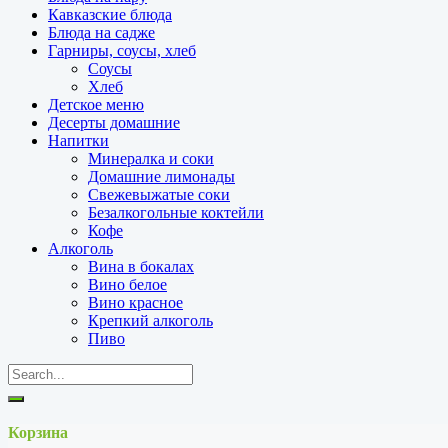
Кавказские блюда
Блюда на садже
Гарниры, соусы, хлеб
Соусы
Хлеб
Детское меню
Десерты домашние
Напитки
Минералка и соки
Домашние лимонады
Свежевыжатые соки
Безалкогольные коктейли
Кофе
Алкоголь
Вина в бокалах
Вино белое
Вино красное
Крепкий алкоголь
Пиво
Корзина