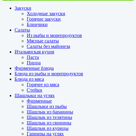
Закуски
Холодные закуски
Горячие закуски
Блинчики
Салаты
Из рыбы и морепродуктов
Мясные салаты
Салаты без майонеза
Итальянская кухня
Паста
Пицца
Фирменные блюда
Блюда из рыбы и морепродуктов
Блюда из мяса
Горячее из мяса
Стейки
Шашлыки на углях
Фирменные
Шашлыки из рыбы
Шашлык из баранины
Шашлык из телятины
Шашлык из свинины
Шашлык из курицы
Гарниры на углях