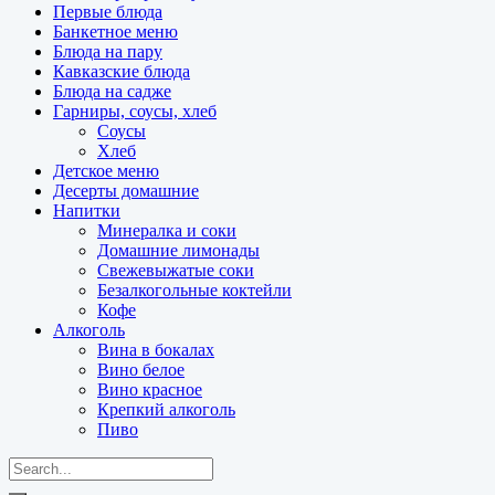
Первые блюда
Банкетное меню
Блюда на пару
Кавказские блюда
Блюда на садже
Гарниры, соусы, хлеб
Соусы
Хлеб
Детское меню
Десерты домашние
Напитки
Минералка и соки
Домашние лимонады
Свежевыжатые соки
Безалкогольные коктейли
Кофе
Алкоголь
Вина в бокалах
Вино белое
Вино красное
Крепкий алкоголь
Пиво