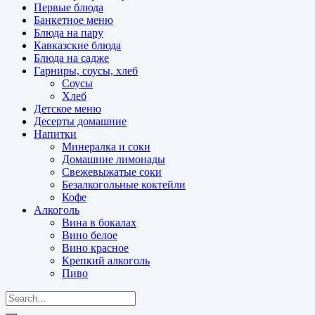
Первые блюда
Банкетное меню
Блюда на пару
Кавказские блюда
Блюда на садже
Гарниры, соусы, хлеб
Соусы
Хлеб
Детское меню
Десерты домашние
Напитки
Минералка и соки
Домашние лимонады
Свежевыжатые соки
Безалкогольные коктейли
Кофе
Алкоголь
Вина в бокалах
Вино белое
Вино красное
Крепкий алкоголь
Пиво