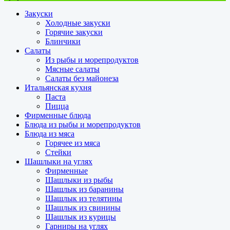
Закуски
Холодные закуски
Горячие закуски
Блинчики
Салаты
Из рыбы и морепродуктов
Мясные салаты
Салаты без майонеза
Итальянская кухня
Паста
Пицца
Фирменные блюда
Блюда из рыбы и морепродуктов
Блюда из мяса
Горячее из мяса
Стейки
Шашлыки на углях
Фирменные
Шашлыки из рыбы
Шашлык из баранины
Шашлык из телятины
Шашлык из свинины
Шашлык из курицы
Гарниры на углях