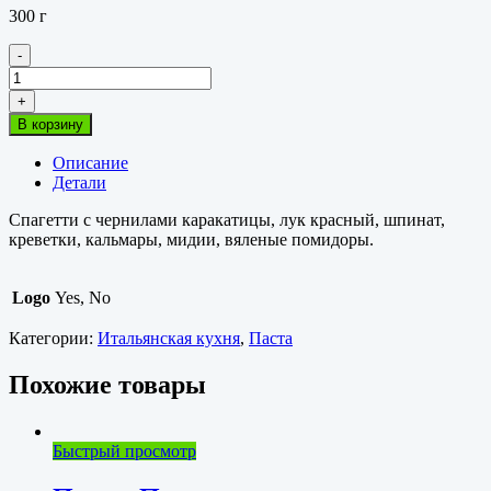
300 г
-
Количество
товара
+
Спагетти
В корзину
с
морепродуктами
Описание
в
Детали
соусе
мариньер
Спагетти с чернилами каракатицы, лук красный, шпинат,
креветки, кальмары, мидии, вяленые помидоры.
Logo
Yes, No
Категории:
Итальянская кухня
,
Паста
Похожие товары
Быстрый просмотр