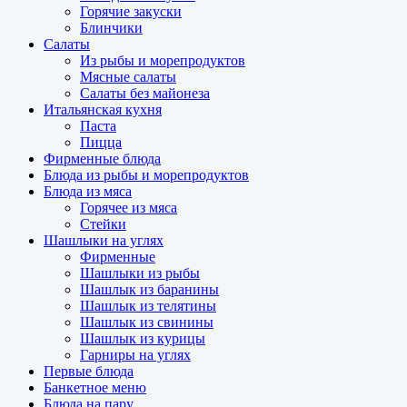
Горячие закуски
Блинчики
Салаты
Из рыбы и морепродуктов
Мясные салаты
Салаты без майонеза
Итальянская кухня
Паста
Пицца
Фирменные блюда
Блюда из рыбы и морепродуктов
Блюда из мяса
Горячее из мяса
Стейки
Шашлыки на углях
Фирменные
Шашлыки из рыбы
Шашлык из баранины
Шашлык из телятины
Шашлык из свинины
Шашлык из курицы
Гарниры на углях
Первые блюда
Банкетное меню
Блюда на пару