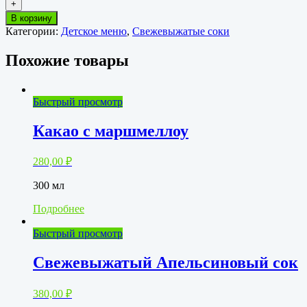
+
Свежевыжатый
В корзину
Грейпфрутовый
Категории:
Детское меню
,
Свежевыжатые соки
сок
Похожие товары
Быстрый просмотр
Какао с маршмеллоу
280,00
₽
300 мл
Подробнее
Быстрый просмотр
Свежевыжатый Апельсиновый сок
380,00
₽