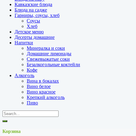
Кавказские блюда
Блюда на садже
Гарниры, соусы, хлеб
Соусы
Хлеб
Детское меню
Десерты домашние
Напитки
Минералка и соки
Домашние лимонады
Свежевыжатые соки
Безалкогольные коктейли
Кофе
Алкоголь
Вина в бокалах
Вино белое
Вино красное
Крепкий алкоголь
Пиво
Корзина