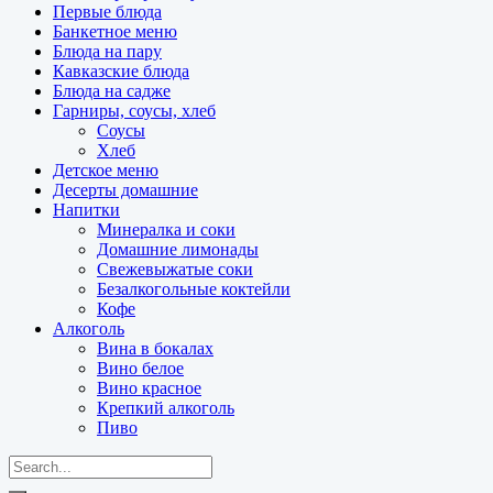
Первые блюда
Банкетное меню
Блюда на пару
Кавказские блюда
Блюда на садже
Гарниры, соусы, хлеб
Соусы
Хлеб
Детское меню
Десерты домашние
Напитки
Минералка и соки
Домашние лимонады
Свежевыжатые соки
Безалкогольные коктейли
Кофе
Алкоголь
Вина в бокалах
Вино белое
Вино красное
Крепкий алкоголь
Пиво