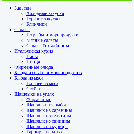
Закуски
Холодные закуски
Горячие закуски
Блинчики
Салаты
Из рыбы и морепродуктов
Мясные салаты
Салаты без майонеза
Итальянская кухня
Паста
Пицца
Фирменные блюда
Блюда из рыбы и морепродуктов
Блюда из мяса
Горячее из мяса
Стейки
Шашлыки на углях
Фирменные
Шашлыки из рыбы
Шашлык из баранины
Шашлык из телятины
Шашлык из свинины
Шашлык из курицы
Гарниры на углях