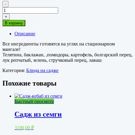
-
Количество
товара
+
Садж
В корзину
из
телятины
Описание
Все ингредиенты готовятся на углях на стационарном
мангале!
Телятина, баклажан, ,помидоры, картофель, болгарский перец,
лук репчатый, зелень, стручковый перец, лаваш
Категория:
Блюда на садже
Похожие товары
Быстрый просмотр
Садж из семги
3190,00
₽