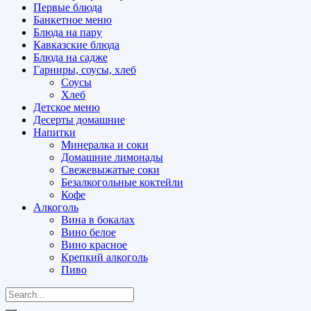
Первые блюда
Банкетное меню
Блюда на пару
Кавказские блюда
Блюда на садже
Гарниры, соусы, хлеб
Соусы
Хлеб
Детское меню
Десерты домашние
Напитки
Минералка и соки
Домашние лимонады
Свежевыжатые соки
Безалкогольные коктейли
Кофе
Алкоголь
Вина в бокалах
Вино белое
Вино красное
Крепкий алкоголь
Пиво