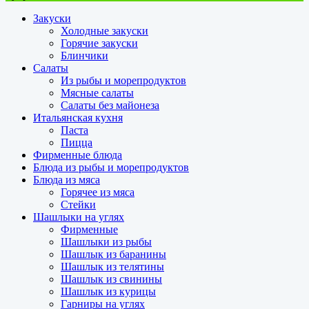
Закуски
Холодные закуски
Горячие закуски
Блинчики
Салаты
Из рыбы и морепродуктов
Мясные салаты
Салаты без майонеза
Итальянская кухня
Паста
Пицца
Фирменные блюда
Блюда из рыбы и морепродуктов
Блюда из мяса
Горячее из мяса
Стейки
Шашлыки на углях
Фирменные
Шашлыки из рыбы
Шашлык из баранины
Шашлык из телятины
Шашлык из свинины
Шашлык из курицы
Гарниры на углях