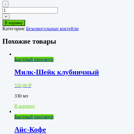
-
Количество
товара
+
Милк-
В корзину
Шейк
Категория:
Безалкогольные коктейли
ванильный
Похожие товары
Быстрый просмотр
Милк-Шейк клубничный
550,00
₽
330 мл
В корзину
Быстрый просмотр
Айс-Кофе