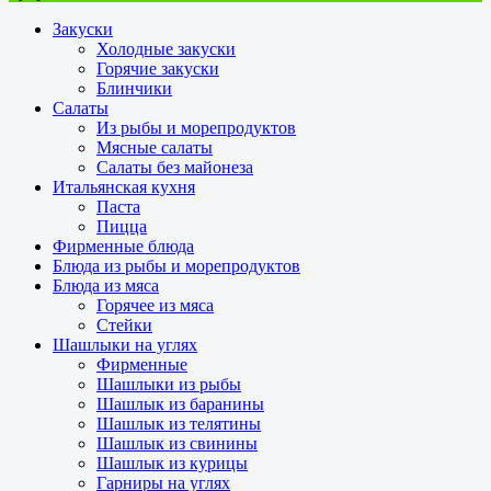
Закуски
Холодные закуски
Горячие закуски
Блинчики
Салаты
Из рыбы и морепродуктов
Мясные салаты
Салаты без майонеза
Итальянская кухня
Паста
Пицца
Фирменные блюда
Блюда из рыбы и морепродуктов
Блюда из мяса
Горячее из мяса
Стейки
Шашлыки на углях
Фирменные
Шашлыки из рыбы
Шашлык из баранины
Шашлык из телятины
Шашлык из свинины
Шашлык из курицы
Гарниры на углях