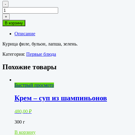
-
Количество
товара
+
Лапша
В корзину
куриная
Описание
Курица филе, бульон, лапша, зелень.
Категория:
Первые блюда
Похожие товары
Быстрый просмотр
Крем – суп из шампиньонов
480,00
₽
300 г
В корзину