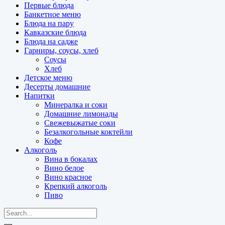
Первые блюда
Банкетное меню
Блюда на пару
Кавказские блюда
Блюда на садже
Гарниры, соусы, хлеб
Соусы
Хлеб
Детское меню
Десерты домашние
Напитки
Минералка и соки
Домашние лимонады
Свежевыжатые соки
Безалкогольные коктейли
Кофе
Алкоголь
Вина в бокалах
Вино белое
Вино красное
Крепкий алкоголь
Пиво