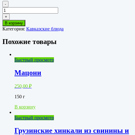
-
Количество
товара
+
Кутаб
В корзину
с
Категория:
Кавказские блюда
сыром
Похожие товары
Быстрый просмотр
Мацони
250,00
₽
150 г
В корзину
Быстрый просмотр
Грузинские хинкали из свинины и