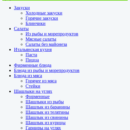
Закуски
Холодные закуски
Горячие закуски
Блинчики
Салаты
Из рыбы и морепродуктов
Мясные салаты
Салаты без майонеза
Итальянская кухня
Паста
Пицца
Фирменные блюда
Блюда из рыбы и морепродуктов
Блюда из мяса
Горячее из мяса
Стейки
Шашлыки на углях
Фирменные
Шашлыки из рыбы
Шашлык из баранины
Шашлык из телятины
Шашлык из свинины
Шашлык из курицы
Гарниры на углях