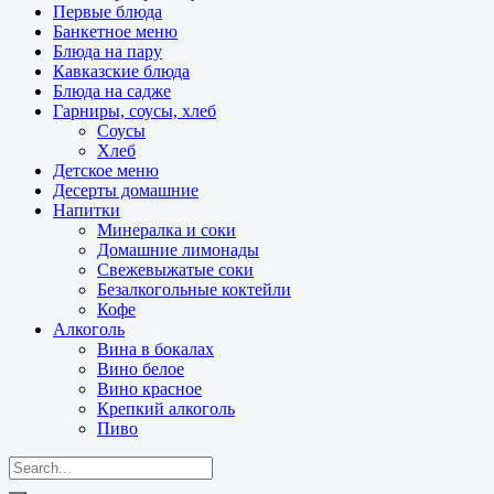
Первые блюда
Банкетное меню
Блюда на пару
Кавказские блюда
Блюда на садже
Гарниры, соусы, хлеб
Соусы
Хлеб
Детское меню
Десерты домашние
Напитки
Минералка и соки
Домашние лимонады
Свежевыжатые соки
Безалкогольные коктейли
Кофе
Алкоголь
Вина в бокалах
Вино белое
Вино красное
Крепкий алкоголь
Пиво