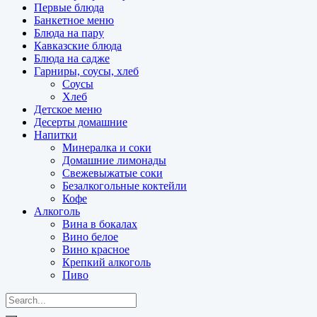
Первые блюда
Банкетное меню
Блюда на пару
Кавказские блюда
Блюда на садже
Гарниры, соусы, хлеб
Соусы
Хлеб
Детское меню
Десерты домашние
Напитки
Минералка и соки
Домашние лимонады
Свежевыжатые соки
Безалкогольные коктейли
Кофе
Алкоголь
Вина в бокалах
Вино белое
Вино красное
Крепкий алкоголь
Пиво