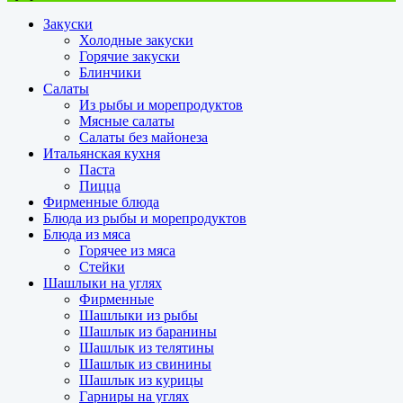
Закуски
Холодные закуски
Горячие закуски
Блинчики
Салаты
Из рыбы и морепродуктов
Мясные салаты
Салаты без майонеза
Итальянская кухня
Паста
Пицца
Фирменные блюда
Блюда из рыбы и морепродуктов
Блюда из мяса
Горячее из мяса
Стейки
Шашлыки на углях
Фирменные
Шашлыки из рыбы
Шашлык из баранины
Шашлык из телятины
Шашлык из свинины
Шашлык из курицы
Гарниры на углях