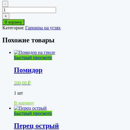
-
Количество
товара
+
Грибы
В корзину
запеченные
Категория:
Гарниры на углях
Похожие товары
Быстрый просмотр
Помидор
200,00
₽
1 шт
В корзину
Быстрый просмотр
Перец острый