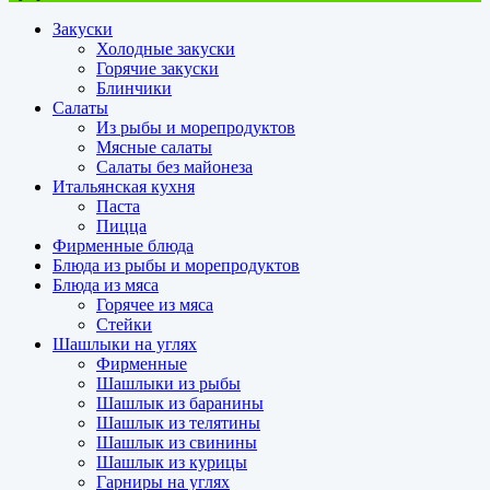
Закуски
Холодные закуски
Горячие закуски
Блинчики
Салаты
Из рыбы и морепродуктов
Мясные салаты
Салаты без майонеза
Итальянская кухня
Паста
Пицца
Фирменные блюда
Блюда из рыбы и морепродуктов
Блюда из мяса
Горячее из мяса
Стейки
Шашлыки на углях
Фирменные
Шашлыки из рыбы
Шашлык из баранины
Шашлык из телятины
Шашлык из свинины
Шашлык из курицы
Гарниры на углях