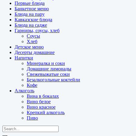
Первые блюда
Банкетное меню
Блюда на пару
Кавказские блюда
Блюда на садже
Гарниры, соусы, хлеб
Соусы
Хлеб
Детское меню
Десерты домашние
Напитки
Минералка и соки
Домашние лимонады
Свежевыжатые соки
Безалкогольные коктейли
Кофе
Алкоголь
Вина в бокалах
Вино белое
Вино красное
Крепкий алкоголь
Пиво