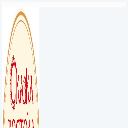
Перейти
к
содержимому