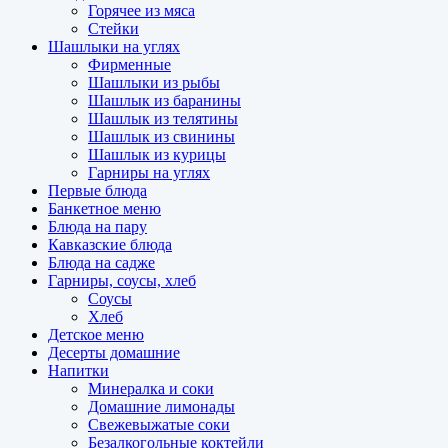
Горячее из мяса
Стейки
Шашлыки на углях
Фирменные
Шашлыки из рыбы
Шашлык из баранины
Шашлык из телятины
Шашлык из свинины
Шашлык из курицы
Гарниры на углях
Первые блюда
Банкетное меню
Блюда на пару
Кавказские блюда
Блюда на садже
Гарниры, соусы, хлеб
Соусы
Хлеб
Детское меню
Десерты домашние
Напитки
Минералка и соки
Домашние лимонады
Свежевыжатые соки
Безалкогольные коктейли