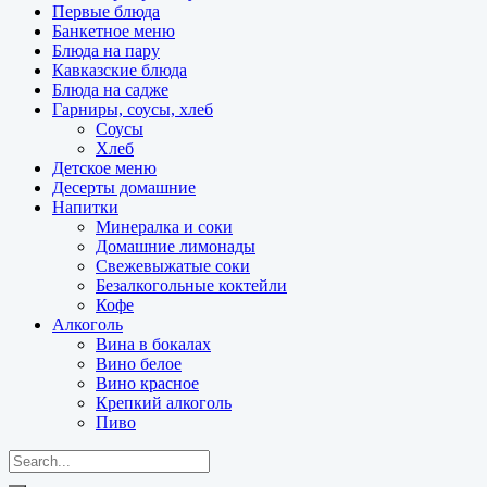
Первые блюда
Банкетное меню
Блюда на пару
Кавказские блюда
Блюда на садже
Гарниры, соусы, хлеб
Соусы
Хлеб
Детское меню
Десерты домашние
Напитки
Минералка и соки
Домашние лимонады
Свежевыжатые соки
Безалкогольные коктейли
Кофе
Алкоголь
Вина в бокалах
Вино белое
Вино красное
Крепкий алкоголь
Пиво