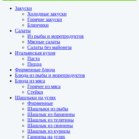
Закуски
Холодные закуски
Горячие закуски
Блинчики
Салаты
Из рыбы и морепродуктов
Мясные салаты
Салаты без майонеза
Итальянская кухня
Паста
Пицца
Фирменные блюда
Блюда из рыбы и морепродуктов
Блюда из мяса
Горячее из мяса
Стейки
Шашлыки на углях
Фирменные
Шашлыки из рыбы
Шашлык из баранины
Шашлык из телятины
Шашлык из свинины
Шашлык из курицы
Гарниры на углях