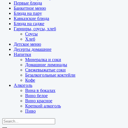
Первые блюда
Банкетное меню
Блюда на пару
Кавказские блюда
Блюда на садже
Гарниры, соусы, хлеб
Соусы
Хлеб
Детское меню
Десерты домашние
Напитки
Минералка и соки
Домашние лимонады
Свежевыжатые соки
Безалкогольные коктейли
Кофе
Алкоголь
Вина в бокалах
Вино белое
Вино красное
Крепкий алкоголь
Пиво