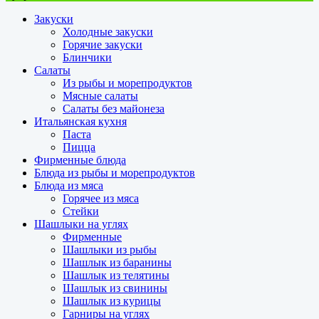
Закуски
Холодные закуски
Горячие закуски
Блинчики
Салаты
Из рыбы и морепродуктов
Мясные салаты
Салаты без майонеза
Итальянская кухня
Паста
Пицца
Фирменные блюда
Блюда из рыбы и морепродуктов
Блюда из мяса
Горячее из мяса
Стейки
Шашлыки на углях
Фирменные
Шашлыки из рыбы
Шашлык из баранины
Шашлык из телятины
Шашлык из свинины
Шашлык из курицы
Гарниры на углях