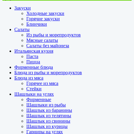
Закуски
Холодные закуски
Горячие закуски
Блинчики
Салаты
Из рыбы и морепродуктов
Мясные салаты
Салаты без майонеза
Итальянская кухня
Паста
Пицца
Фирменные блюда
Блюда из рыбы и морепродуктов
Блюда из мяса
Горячее из мяса
Стейки
Шашлыки на углях
Фирменные
Шашлыки из рыбы
Шашлык из баранины
Шашлык из телятины
Шашлык из свинины
Шашлык из курицы
Гарниры на углях