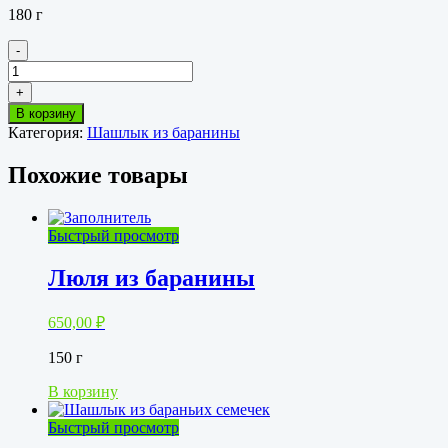
180 г
-
Количество
товара
+
Шашлык
В корзину
из
Категория:
Шашлык из баранины
бараньей
корейки
Похожие товары
Быстрый просмотр
Люля из баранины
650,00
₽
150 г
В корзину
Быстрый просмотр