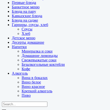
Первые блюда
Банкетное меню
Блюда на пару
Кавказские блюда
Блюда на садже
Гарниры, соусы, хлеб
Соусы
Хлеб
Детское меню
Десерты домашние
Напитки
Минералка и соки
Домашние лимонады
Свежевыжатые соки
Безалкогольные коктейли
Кофе
Алкоголь
Вина в бокалах
Вино белое
Вино красное
Крепкий алкоголь
Пиво