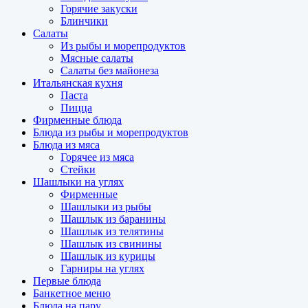
Горячие закуски
Блинчики
Салаты
Из рыбы и морепродуктов
Мясные салаты
Салаты без майонеза
Итальянская кухня
Паста
Пицца
Фирменные блюда
Блюда из рыбы и морепродуктов
Блюда из мяса
Горячее из мяса
Стейки
Шашлыки на углях
Фирменные
Шашлыки из рыбы
Шашлык из баранины
Шашлык из телятины
Шашлык из свинины
Шашлык из курицы
Гарниры на углях
Первые блюда
Банкетное меню
Блюда на пару