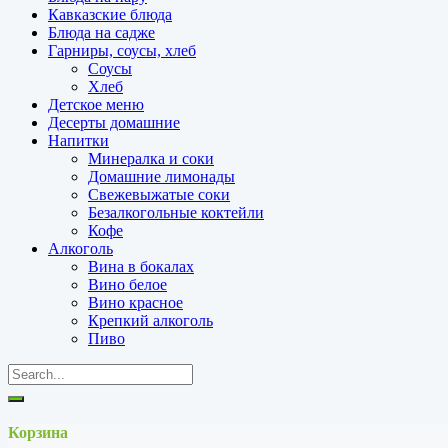
Кавказские блюда
Блюда на садже
Гарниры, соусы, хлеб
Соусы
Хлеб
Детское меню
Десерты домашние
Напитки
Минералка и соки
Домашние лимонады
Свежевыжатые соки
Безалкогольные коктейли
Кофе
Алкоголь
Вина в бокалах
Вино белое
Вино красное
Крепкий алкоголь
Пиво
Корзина