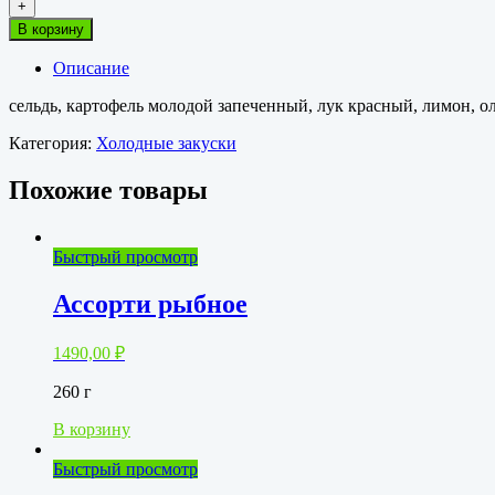
+
Сельдь
В корзину
с
картофелем
Описание
сельдь, картофель молодой запеченный, лук красный, лимон, о
Категория:
Холодные закуски
Похожие товары
Быстрый просмотр
Ассорти рыбное
1490,00
₽
260 г
В корзину
Быстрый просмотр