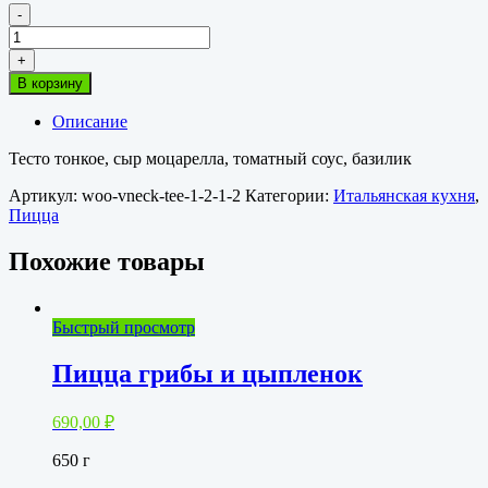
-
Количество
товара
+
Пицца
В корзину
Маргарита
Описание
Тесто тонкое, сыр моцарелла, томатный соус, базилик
Артикул:
woo-vneck-tee-1-2-1-2
Категории:
Итальянская кухня
,
Пицца
Похожие товары
Быстрый просмотр
Пицца грибы и цыпленок
690,00
₽
650 г