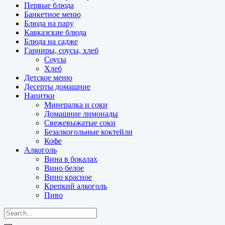
Первые блюда
Банкетное меню
Блюда на пару
Кавказские блюда
Блюда на садже
Гарниры, соусы, хлеб
Соусы
Хлеб
Детское меню
Десерты домашние
Напитки
Минералка и соки
Домашние лимонады
Свежевыжатые соки
Безалкогольные коктейли
Кофе
Алкоголь
Вина в бокалах
Вино белое
Вино красное
Крепкий алкоголь
Пиво