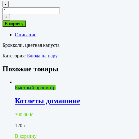
-
Количество
товара
+
Овощи
В корзину
паровые
Описание
Брокколи, цветная капуста
Категория:
Блюда на пару
Похожие товары
Быстрый просмотр
Котлеты домашние
390,00
₽
120 г
В корзину