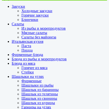
Закуски
Холодные закуски
Горячие закуски
Блинчики
Салаты
Из рыбы и морепродуктов
Мясные салаты
Салаты без майонеза
Итальянская кухня
Паста
Пицца
Фирменные блюда
Блюда из рыбы и морепродуктов
Блюда из мяса
Горячее из мяса
Стейки
Шашлыки на углях
Фирменные
Шашлыки из рыбы
Шашлык из баранины
Шашлык из телятины
Шашлык из свинины
Шашлык из курицы
Гарниры на углях