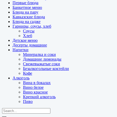
Первые блюда
Банкетное меню
Блюда на пару
Кавказские блюда
Блюда на садже
Гарниры, соусы, хлеб
Соусы
Хлеб
Детское меню
Десерты домашние
Напитки
Минералка и соки
Домашние лимонады
Свежевыжатые соки
Безалкогольные коктейли
Кофе
Алкоголь
Вина в бокалах
Вино белое
Вино красное
Крепкий алкоголь
Пиво