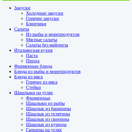
Закуски
Холодные закуски
Горячие закуски
Блинчики
Салаты
Из рыбы и морепродуктов
Мясные салаты
Салаты без майонеза
Итальянская кухня
Паста
Пицца
Фирменные блюда
Блюда из рыбы и морепродуктов
Блюда из мяса
Горячее из мяса
Стейки
Шашлыки на углях
Фирменные
Шашлыки из рыбы
Шашлык из баранины
Шашлык из телятины
Шашлык из свинины
Шашлык из курицы
Гарниры на углях