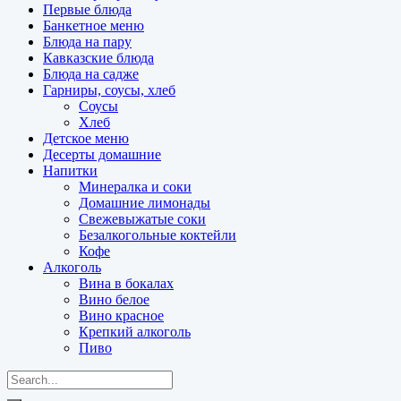
Первые блюда
Банкетное меню
Блюда на пару
Кавказские блюда
Блюда на садже
Гарниры, соусы, хлеб
Соусы
Хлеб
Детское меню
Десерты домашние
Напитки
Минералка и соки
Домашние лимонады
Свежевыжатые соки
Безалкогольные коктейли
Кофе
Алкоголь
Вина в бокалах
Вино белое
Вино красное
Крепкий алкоголь
Пиво