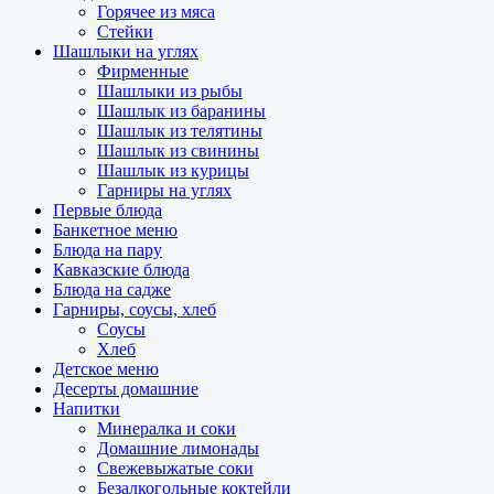
Горячее из мяса
Стейки
Шашлыки на углях
Фирменные
Шашлыки из рыбы
Шашлык из баранины
Шашлык из телятины
Шашлык из свинины
Шашлык из курицы
Гарниры на углях
Первые блюда
Банкетное меню
Блюда на пару
Кавказские блюда
Блюда на садже
Гарниры, соусы, хлеб
Соусы
Хлеб
Детское меню
Десерты домашние
Напитки
Минералка и соки
Домашние лимонады
Свежевыжатые соки
Безалкогольные коктейли