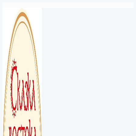
Перейти
к
содержимому