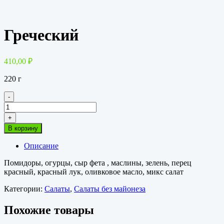
Греческий
410,00
₽
220 г
-
Количество
товара
+
Греческий
В корзину
Описание
Помидоры, огурцы, сыр фета , маслины, зелень, перец
красный, красный лук, оливковое масло, микс салат
Категории:
Салаты
,
Салаты без майонеза
Похожие товары